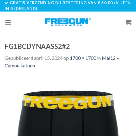
GRATIS VERZENDING BIJ BESTEDING VAN € 30,00 (ALLEEN
Skip
IN NEDERLAND)
to
content
FG1BCDYNAASS2#2
Gepubliceerd
april 15, 2024
op
1700 × 1700
in
Mal12 –
Camou katoen