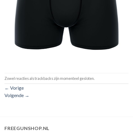
Zowel reacties als trackbacks zijn momenteel gesloten.
←
Vorige
Volgende
→
FREEGUNSHOP.NL