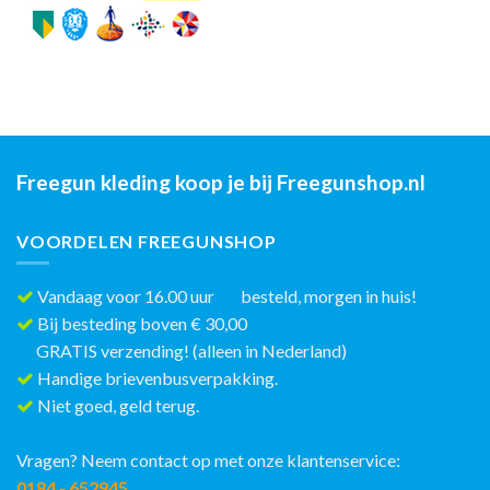
Freegun kleding koop je bij Freegunshop.nl
VOORDELEN FREEGUNSHOP
Vandaag voor 16.00 uur besteld, morgen in huis!
Bij besteding boven € 30,00
GRATIS verzending! (alleen in Nederland)
Handige brievenbusverpakking.
Niet goed, geld terug.
Vragen? Neem contact op met onze klantenservice:
0184 - 652945