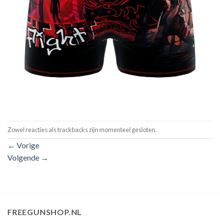
Zowel reacties als trackbacks zijn momenteel gesloten.
←
Vorige
Volgende
→
FREEGUNSHOP.NL