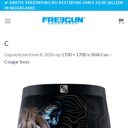
GRATIS VERZENDING BIJ BESTEDING VAN € 30,00 (ALLEEN
Skip
IN NEDERLAND)
to
content
C
Gepubliceerd
mei 8, 2026
op
1700 × 1700
in
B04 Cou –
Cougar boys