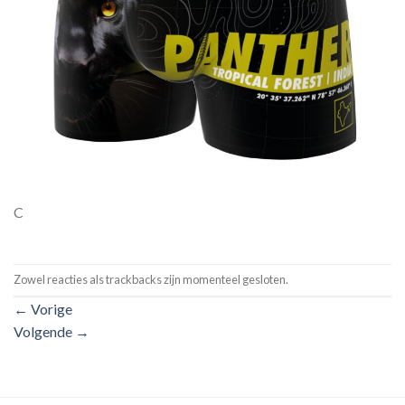
C
Zowel reacties als trackbacks zijn momenteel gesloten.
←
Vorige
Volgende
→