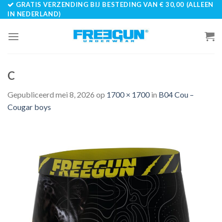
GRATIS VERZENDING BIJ BESTEDING VAN € 30,00 (ALLEEN
Skip
IN NEDERLAND)
to
content
C
Gepubliceerd
mei 8, 2026
op
1700 × 1700
in
B04 Cou –
Cougar boys