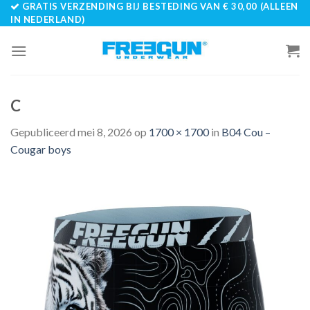
GRATIS VERZENDING BIJ BESTEDING VAN € 30,00 (ALLEEN
Skip
IN NEDERLAND)
to
content
C
Gepubliceerd
mei 8, 2026
op
1700 × 1700
in
B04 Cou –
Cougar boys