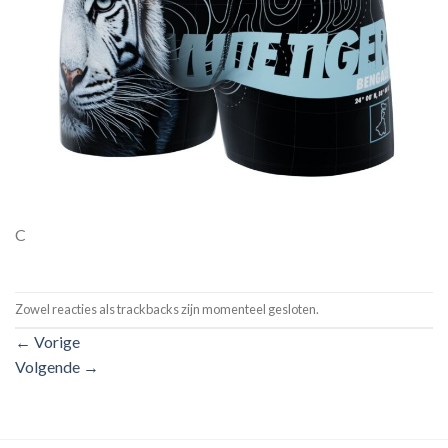
C
Zowel reacties als trackbacks zijn momenteel gesloten.
←
Vorige
Volgende
→