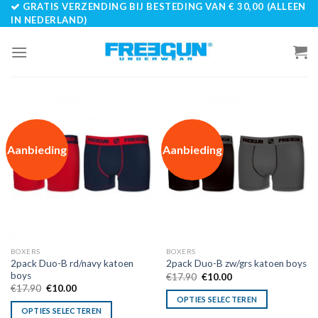
GRATIS VERZENDING BIJ BESTEDING VAN € 30,00 (ALLEEN
Skip
IN NEDERLAND)
to
content
Aanbieding
Aanbieding
BOXERS
BOXERS
2pack Duo-B rd/navy katoen
2pack Duo-B zw/grs katoen boys
boys
Oorspronkelijke
Huidige
€
17.90
€
10.00
prijs
prijs
Oorspronkelijke
Huidige
€
17.90
€
10.00
was:
is:
prijs
prijs
OPTIES SELECTEREN
€17.90.
€10.00.
was:
is:
OPTIES SELECTEREN
€17.90.
€10.00.