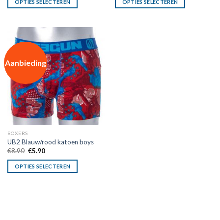
OPTIES SELECTEREN
OPTIES SELECTEREN
€9.90.
€6.90.
€9.90.
€6.90.
Aanbieding
BOXERS
UB2 Blauw/rood katoen boys
Oorspronkelijke
Huidige
€
8.90
€
5.90
prijs
prijs
was:
is:
OPTIES SELECTEREN
€8.90.
€5.90.