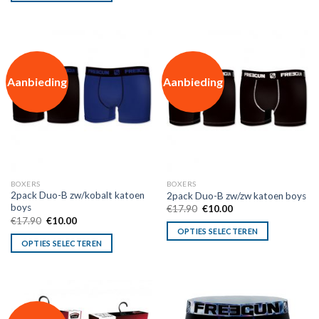
Aanbieding
Aanbieding
BOXERS
BOXERS
2pack Duo-B zw/kobalt katoen
2pack Duo-B zw/zw katoen boys
boys
Oorspronkelijke
Huidige
€
17.90
€
10.00
prijs
prijs
Oorspronkelijke
Huidige
€
17.90
€
10.00
was:
is:
prijs
prijs
OPTIES SELECTEREN
€17.90.
€10.00.
was:
is:
OPTIES SELECTEREN
€17.90.
€10.00.