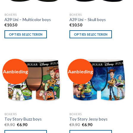
BOXERS
BOXERS
A39 Uni – Multicolor boys
A39 Uni – Skull boys
€
10.50
€
10.50
OPTIES SELECTEREN
OPTIES SELECTEREN
Aanbieding
Aanbieding
BOXERS
BOXERS
Toy Story Buzz boys
Toy Story Jessy boys
Oorspronkelijke
Huidige
Oorspronkelijke
Huidige
€
9.90
€
6.90
€
9.90
€
6.90
prijs
prijs
prijs
prijs
was:
is:
was:
is: