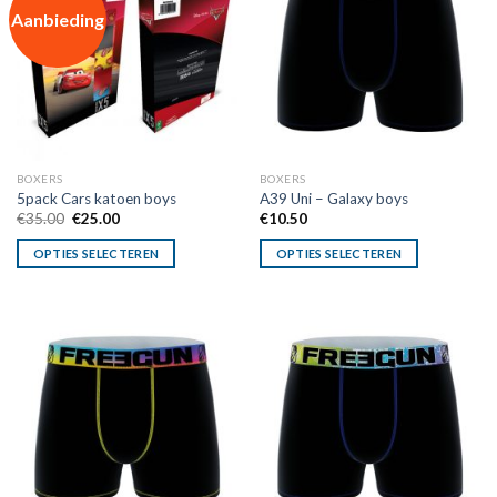
Aanbieding
BOXERS
BOXERS
5pack Cars katoen boys
A39 Uni – Galaxy boys
Oorspronkelijke
Huidige
€
35.00
€
25.00
€
10.50
prijs
prijs
was:
is:
OPTIES SELECTEREN
OPTIES SELECTEREN
€35.00.
€25.00.