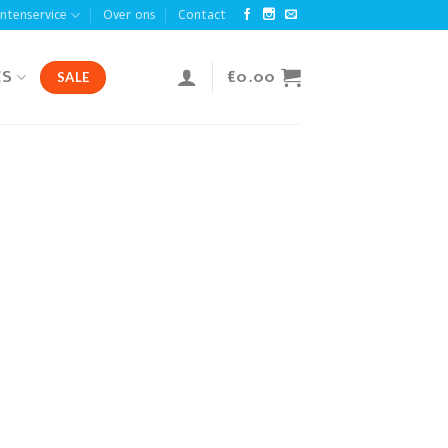
antenservice
Over ons
Contact
ES
€
0.00
SALE