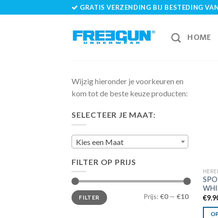
Skip
GRATIS VERZENDING BIJ BESTEDING VAN 
to
content
HOME
Wijzig hieronder je voorkeuren en
kom tot de beste keuze producten:
SELECTEER JE MAAT:
Kies een Maat
FILTER OP PRIJS
HERE
SPO
WHI
Min.
Max.
Prijs:
€0
—
€10
€
9.9
FILTER
prijs
prijs
OP