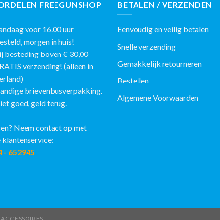
ORDELEN FREEGUNSHOP
BETALEN / VERZENDEN
ndaag voor 16.00 uur
Eenvoudig en veilig betalen
eld, morgen in huis!
Snelle verzending
j besteding boven € 30,00
Gemakkelijk retourneren
IS verzending! (alleen in
erland)
Bestellen
andige brievenbusverpakking.
Algemene Voorwaarden
et goed, geld terug.
en? Neem contact op met
 klantenservice:
4 - 652945
ACCESSOIRES