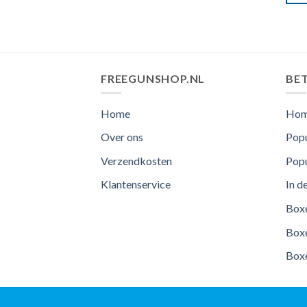
FREEGUNSHOP.NL
BET
Home
Ho
Over ons
Popu
Verzendkosten
Popu
Klantenservice
In d
Boxe
Boxe
Boxe