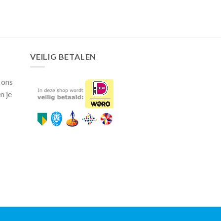
VEILIG BETALEN
 ons
n je