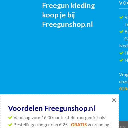
VO
Freegun kleding
koop je bij
Va
Freegunshop.nl
best
Bi
GRAT
Ned
H
Ni
Vrag
onze
018
×
Voordelen Freegunshop.nl
Vandaag voor 16.00 uur besteld, morgen in huis!
Bestellingen hoger dan € 25.-
GRATIS
verzending!
HOME
HEREN
DAMES
JONGENS
MEISJES