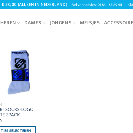
Kl
€ 30,00 (ALLEEN IN NEDERLAND)
Bel voor advies:
0184 - 65 29 45
HEREN
DAMES
JONGENS
MEISJES
ACCESSOIR
N
RTSOCKS-LOGO
TE 3PACK
0
TIES SELECTEREN