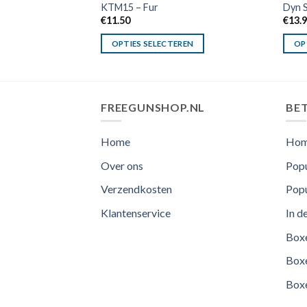
KTM15 – Fur
Dyn S
€
11.50
€
13.
OPTIES SELECTEREN
OP
FREEGUNSHOP.NL
BET
Home
Ho
Over ons
Popu
Verzendkosten
Popu
Klantenservice
In d
Boxe
Boxe
Boxe