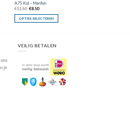
A75 Kul – Marilyn
Oorspronkelijke
Huidige
€
11.50
€
8.50
prijs
prijs
was:
is:
OPTIES SELECTEREN
€11.50.
€8.50.
VEILIG BETALEN
 ons
n je