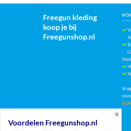
VO
Freegun kleding
koop je bij
Va
Freegunshop.nl
best
Bi
GRAT
Ned
H
Ni
Vrag
onze
018
×
Voordelen Freegunshop.nl