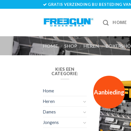
Skip
GRATIS VERZENDING BIJ BESTEDING VAN 
to
content
HOME
HOME
SHOP
HEREN
BOXERSHO
/
/
/
KIES EEN
CATEGORIE:
Aanbieding
Home
Heren
Dames
Jongens