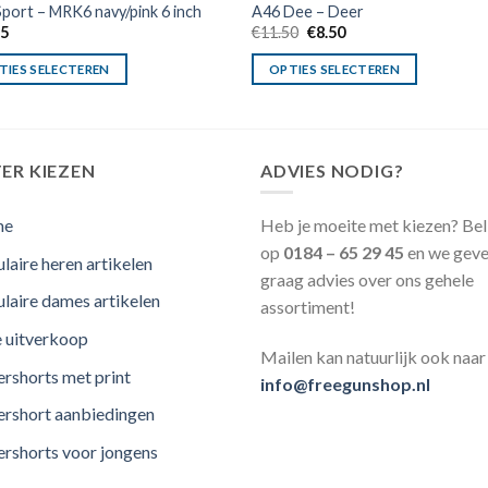
port – MRK6 navy/pink 6 inch
A46 Dee – Deer
Oorspronkelijke
Huidige
95
€
11.50
€
8.50
prijs
prijs
was:
is:
TIES SELECTEREN
OPTIES SELECTEREN
€11.50.
€8.50.
ER KIEZEN
ADVIES NODIG?
me
Heb je moeite met kiezen? Bel
op
0184 – 65 29 45
en we geve
laire heren artikelen
graag advies over ons gehele
laire dames artikelen
assortiment!
e uitverkoop
Mailen kan natuurlijk ook naar
rshorts met print
info@freegunshop.nl
rshort aanbiedingen
rshorts voor jongens