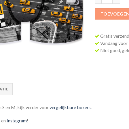
TOEVOEGEN
Gratis verzend
Vandaag voor 1
Niet goed, geld
ATIE
n S en M, kijk verder voor
vergelijkbare boxers
.
k
en
Instagram
!