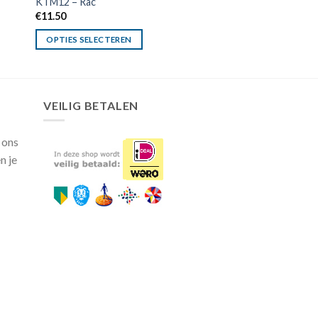
KTM12 – Rac
€
11.50
OPTIES SELECTEREN
VEILIG BETALEN
 ons
n je