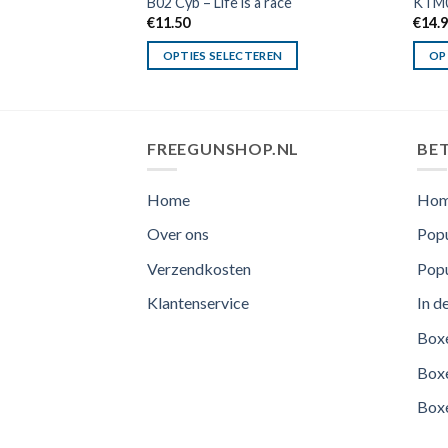
B02 Cyb – Life is a race
KTM
€
11.50
€
14.
OPTIES SELECTEREN
OP
FREEGUNSHOP.NL
BET
Home
Ho
Over ons
Popu
Verzendkosten
Popu
Klantenservice
In d
Boxe
Boxe
Boxe