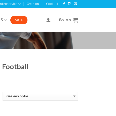
antenservice
Over ons
Contact
ES
€
0.00
SALE
 Football