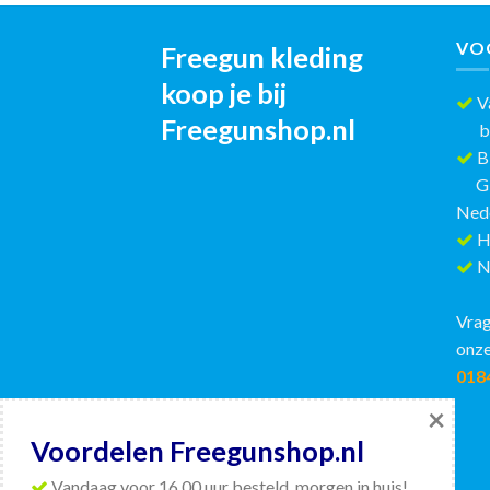
VO
Freegun kleding
koop je bij
Va
Freegunshop.nl
best
Bi
GRAT
Ned
H
Ni
Vrag
onze
018
×
Voordelen Freegunshop.nl
Vandaag voor 16.00 uur besteld, morgen in huis!