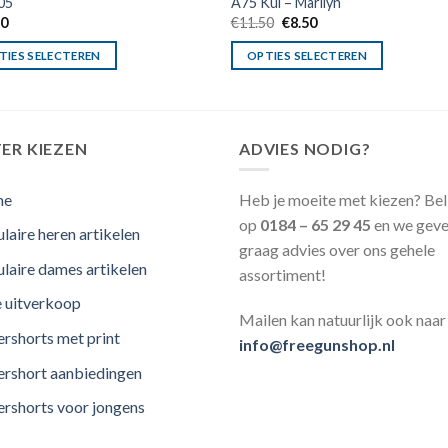
05
A75 Kul – Marilyn
Oorspronkelijke
Huidige
90
€
11.50
€
8.50
prijs
prijs
was:
is:
TIES SELECTEREN
OPTIES SELECTEREN
€11.50.
€8.50.
ER KIEZEN
ADVIES NODIG?
me
Heb je moeite met kiezen? Bel
op
0184 – 65 29 45
en we geve
laire heren artikelen
graag advies over ons gehele
laire dames artikelen
assortiment!
e uitverkoop
Mailen kan natuurlijk ook naar
rshorts met print
info@freegunshop.nl
rshort aanbiedingen
rshorts voor jongens