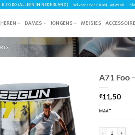
Kl
€ 30,00 (ALLEEN IN NEDERLAND)
Bel voor advies:
0184 - 65 29 45
HEREN
DAMES
JONGENS
MEISJES
ACCESSOIR
RTS
A71 Foo –
11.50
€
MAAT