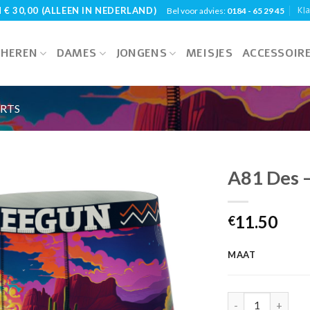
Kl
€ 30,00 (ALLEEN IN NEDERLAND)
Bel voor advies:
0184 - 65 29 45
HEREN
DAMES
JONGENS
MEISJES
ACCESSOIR
RTS
A81 Des 
11.50
€
MAAT