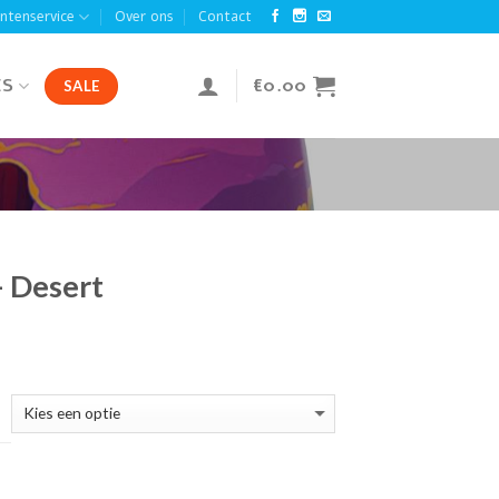
antenservice
Over ons
Contact
ES
€
0.00
SALE
– Desert