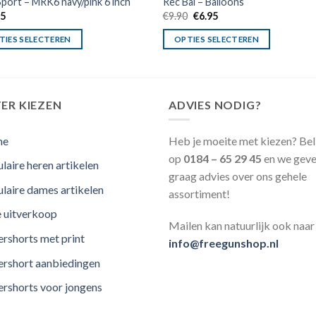
port – MRK6 navy/pink 6 inch
Rec Bal – Balloons
Oorspronkelijke
Huidige
95
€
9.90
€
6.95
prijs
prijs
was:
is:
TIES SELECTEREN
OPTIES SELECTEREN
€9.90.
€6.95.
ER KIEZEN
ADVIES NODIG?
me
Heb je moeite met kiezen? Bel
op
0184 – 65 29 45
en we geve
laire heren artikelen
graag advies over ons gehele
laire dames artikelen
assortiment!
e uitverkoop
Mailen kan natuurlijk ook naar
rshorts met print
info@freegunshop.nl
rshort aanbiedingen
rshorts voor jongens