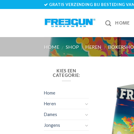
Skip
GRATIS VERZENDING BIJ BESTEDING VAN 
to
content
HOME
HOME
SHOP
HEREN
BOXERSHO
/
/
/
KIES EEN
CATEGORIE:
Home
Heren
Dames
Jongens