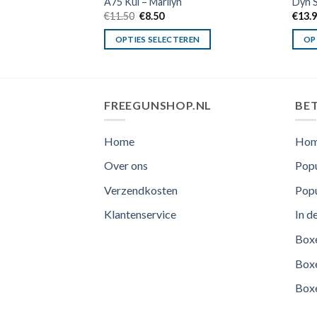
A75 Kul – Marilyn
Dyn S
Oorspronkelijke
Huidige
€
11.50
€
8.50
€
13.
prijs
prijs
was:
is:
OPTIES SELECTEREN
OP
€11.50.
€8.50.
FREEGUNSHOP.NL
BET
Home
Ho
Over ons
Popu
Verzendkosten
Popu
Klantenservice
In d
Boxe
Boxe
Boxe