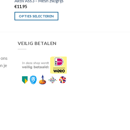
Aktiv Ass3 – Mesh zw/grijs
€
11.95
OPTIES SELECTEREN
VEILIG BETALEN
 ons
n je