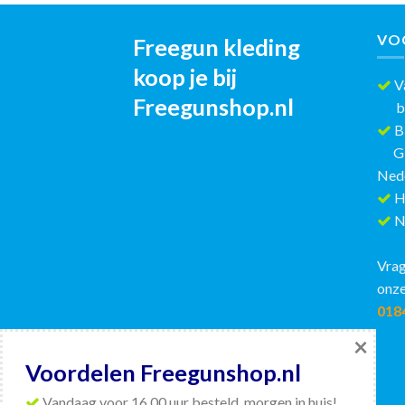
VO
Freegun kleding
koop je bij
Va
Freegunshop.nl
best
Bi
GRAT
Ned
H
Ni
Vrag
onze
018
×
Voordelen Freegunshop.nl
Vandaag voor 16.00 uur besteld, morgen in huis!