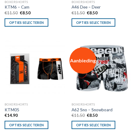
BOXERSHORTS
BOXERSHORTS
KTM6 – Cam
A46 Dee – Deer
Oorspronkelijke
Huidige
Oorspronkelijke
Huidige
€
11.50
€
8.50
€
11.50
€
8.50
prijs
prijs
prijs
prijs
was:
is:
was:
is:
OPTIES SELECTEREN
OPTIES SELECTEREN
€11.50.
€8.50.
€11.50.
€8.50.
Aanbieding
BOXERSHORTS
BOXERSHORTS
KTM05
A62 Sno – Snowboard
Oorspronkelijke
Huidige
€
14.90
€
11.50
€
8.50
prijs
prijs
was:
is:
OPTIES SELECTEREN
OPTIES SELECTEREN
€11.50.
€8.50.