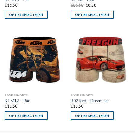
Oorspronkelijke
Huidige
€
11.50
€
11.50
€
8.50
prijs
prijs
was:
is:
OPTIES SELECTEREN
OPTIES SELECTEREN
€11.50.
€8.50.
BOXERSHORTS
BOXERSHORTS
KTM12 – Rac
B02 Red – Dream car
€
11.50
€
11.50
OPTIES SELECTEREN
OPTIES SELECTEREN