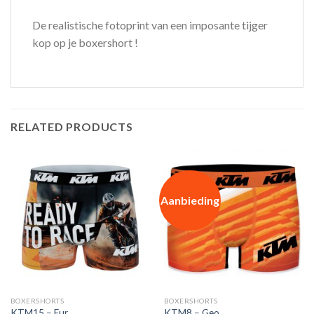
De realistische fotoprint van een imposante tijger
kop op je boxershort !
RELATED PRODUCTS
Aanbieding
BOXERSHORTS
BOXERSHORTS
KTM15 – Fur
KTM8 – Geo