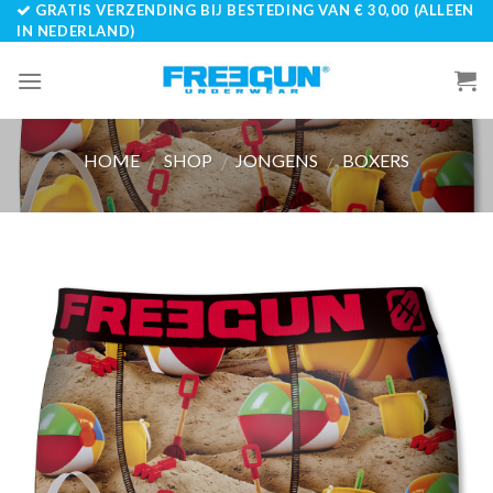
GRATIS VERZENDING BIJ BESTEDING VAN € 30,00 (ALLEEN
Skip
IN NEDERLAND)
to
content
HOME
SHOP
JONGENS
BOXERS
/
/
/