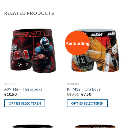
RELATED PRODUCTS
Aanbieding
BOXERS
BOXERS
A99 Thi – This is boys
KTM12 – Ora boys
Oorspronkelijke
Huidige
€
10.50
€
10.50
€
7.50
prijs
prijs
was:
is:
OPTIES SELECTEREN
OPTIES SELECTEREN
€10.50.
€7.50.