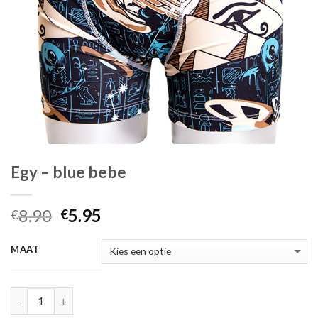
Egy – blue bebe
Oorspronkelijke
Huidige
8.90
5.95
€
€
prijs
prijs
was:
is:
MAAT
€8.90.
€5.95.