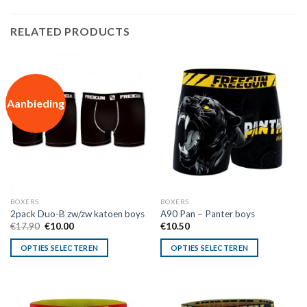
RELATED PRODUCTS
Aanbieding
BOXERS
BOXERS
2pack Duo-B zw/zw katoen boys
A90 Pan – Panter boys
Oorspronkelijke
Huidige
€
17.90
€
10.00
€
10.50
prijs
prijs
was:
is:
OPTIES SELECTEREN
OPTIES SELECTEREN
€17.90.
€10.00.