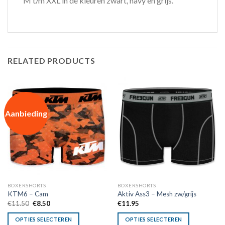
M t/m XXL in de kleuren zwart, navy en grijs.
RELATED PRODUCTS
Aanbieding
BOXERSHORTS
BOXERSHORTS
KTM6 – Cam
Aktiv Ass3 – Mesh zw/grijs
Oorspronkelijke
Huidige
€
11.50
€
8.50
€
11.95
prijs
prijs
was:
is:
OPTIES SELECTEREN
OPTIES SELECTEREN
€11.50.
€8.50.