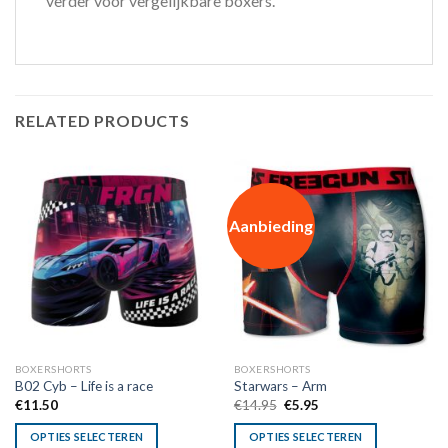
verder voor vergelijkbare boxers.
RELATED PRODUCTS
Aanbieding
BOXERSHORTS
BOXERSHORTS
B02 Cyb – Life is a race
Starwars – Arm
Oorspronkelijke
Huidige
€
11.50
€
14.95
€
5.95
prijs
prijs
was:
is:
OPTIES SELECTEREN
OPTIES SELECTEREN
€14.95.
€5.95.