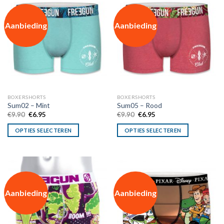
Aanbieding
Aanbieding
BOXERSHORTS
BOXERSHORTS
Sum02 – Mint
Sum05 – Rood
Oorspronkelijke
Huidige
Oorspronkelijke
Huidige
€
9.90
€
6.95
€
9.90
€
6.95
prijs
prijs
prijs
prijs
was:
is:
was:
is:
OPTIES SELECTEREN
OPTIES SELECTEREN
€9.90.
€6.95.
€9.90.
€6.95.
Aanbieding
Aanbieding