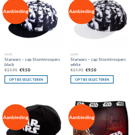
Aanbieding
Aanbieding
CAPS
CAPS
Starwars – cap Stormtroopers
Starwars – cap Stormtroopers
black
white
Oorspronkelijke
Huidige
Oorspronkelijke
Huidige
€
14.95
€
9.50
€
14.95
€
9.50
prijs
prijs
prijs
prijs
was:
is:
was:
is:
OPTIES SELECTEREN
OPTIES SELECTEREN
€14.95.
€9.50.
€14.95.
€9.50.
Aanbieding
Aanbieding