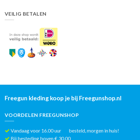
VEILIG BETALEN
Freegun kleding koop je bij Freegunshop.nl
VOORDELEN FREEGUNSHOP
Vandaag voor 16.00 uur besteld, morgen in huis!
Bij besteding boven € 30,00