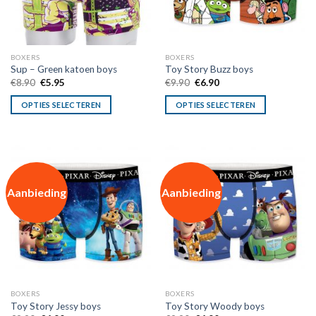
BOXERS
BOXERS
Sup – Green katoen boys
Toy Story Buzz boys
Oorspronkelijke
Huidige
Oorspronkelijke
Huidige
€
8.90
€
5.95
€
9.90
€
6.90
prijs
prijs
prijs
prijs
was:
is:
was:
is:
OPTIES SELECTEREN
OPTIES SELECTEREN
€8.90.
€5.95.
€9.90.
€6.90.
Aanbieding
Aanbieding
BOXERS
BOXERS
Toy Story Jessy boys
Toy Story Woody boys