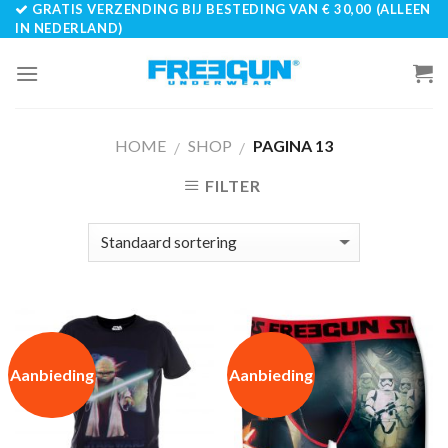
GRATIS VERZENDING BIJ BESTEDING VAN € 30,00 (ALLEEN
Skip
IN NEDERLAND)
to
content
HOME
SHOP
PAGINA 13
/
/
FILTER
Aanbieding
Aanbieding