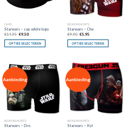
CAPS
BOXERSHORTS
Starwars – cap white logo
Starwars – Che
Oorspronkelijke
Huidige
Oorspronkelijke
Huidige
€
14.95
€
9.50
€
9.90
€
5.95
prijs
prijs
prijs
prijs
was:
is:
was:
is:
OPTIES SELECTEREN
OPTIES SELECTEREN
€14.95.
€9.50.
€9.90.
€5.95.
Aanbieding
Aanbieding
BOXERSHORTS
BOXERSHORTS
Starwars – Dro
Starwars – Kyl