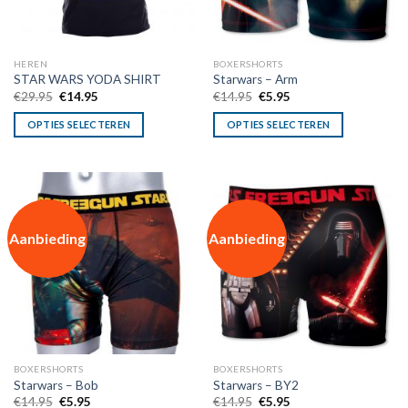
HEREN
BOXERSHORTS
STAR WARS YODA SHIRT
Starwars – Arm
Oorspronkelijke
Huidige
Oorspronkelijke
Huidige
€
29.95
€
14.95
€
14.95
€
5.95
prijs
prijs
prijs
prijs
was:
is:
was:
is:
OPTIES SELECTEREN
OPTIES SELECTEREN
€29.95.
€14.95.
€14.95.
€5.95.
Aanbieding
Aanbieding
BOXERSHORTS
BOXERSHORTS
Starwars – Bob
Starwars – BY2
Oorspronkelijke
Huidige
Oorspronkelijke
Huidige
€
14.95
€
5.95
€
14.95
€
5.95