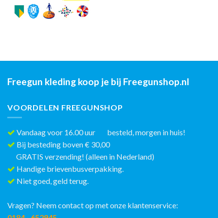
Freegun kleding koop je bij Freegunshop.nl
VOORDELEN FREEGUNSHOP
Vandaag voor 16.00 uur besteld, morgen in huis!
Bij besteding boven € 30,00
GRATIS verzending! (alleen in Nederland)
Handige brievenbusverpakking.
Niet goed, geld terug.
Vragen? Neem contact op met onze klantenservice:
0184 - 652945