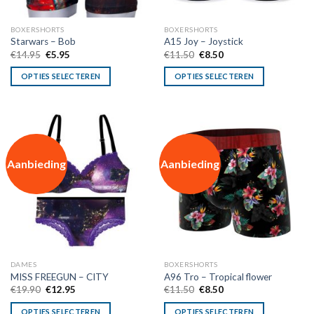
BOXERSHORTS
BOXERSHORTS
Starwars – Bob
A15 Joy – Joystick
Oorspronkelijke
Huidige
Oorspronkelijke
Huidige
€
14.95
€
5.95
€
11.50
€
8.50
prijs
prijs
prijs
prijs
was:
is:
was:
is:
OPTIES SELECTEREN
OPTIES SELECTEREN
€14.95.
€5.95.
€11.50.
€8.50.
Aanbieding
Aanbieding
DAMES
BOXERSHORTS
MISS FREEGUN – CITY
A96 Tro – Tropical flower
Oorspronkelijke
Huidige
Oorspronkelijke
Huidige
€
19.90
€
12.95
€
11.50
€
8.50
prijs
prijs
prijs
prijs
was:
is:
was:
is:
OPTIES SELECTEREN
OPTIES SELECTEREN