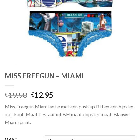
MISS FREEGUN – MIAMI
Oorspronkelijke
Huidige
19.90
12.95
€
€
prijs
prijs
Miss Freegun Miami setje met een push up BH en een hipster
was:
is:
met kant. Maat bestaat uit BH maat /hipster maat. Blauwe
€19.90.
€12.95.
Miami print.
MAAT