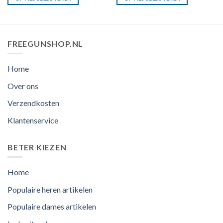
€19.90.
€12.95.
€11.50.
€8.50.
FREEGUNSHOP.NL
Home
Over ons
Verzendkosten
Klantenservice
BETER KIEZEN
Home
Populaire heren artikelen
Populaire dames artikelen