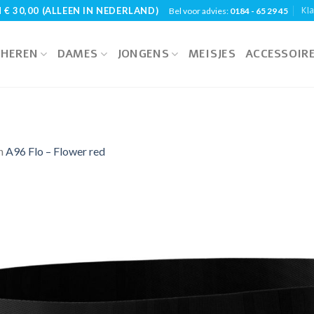
Kl
€ 30,00 (ALLEEN IN NEDERLAND)
Bel voor advies:
0184 - 65 29 45
HEREN
DAMES
JONGENS
MEISJES
ACCESSOIR
n
A96 Flo – Flower red