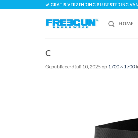
Skip
GRATIS VERZENDING BIJ BESTEDING VAN 
to
content
HOME
C
Gepubliceerd
juli 10, 2025
op
1700 × 1700
i