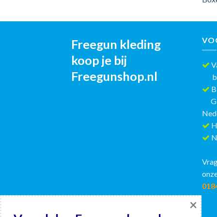
VO
Freegun kleding
koop je bij
Va
Freegunshop.nl
best
Bi
GRAT
Ned
H
Ni
Vrag
onze
018
×