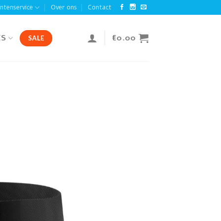
antenservice
Over ons
Contact
ES
€
0.00
SALE