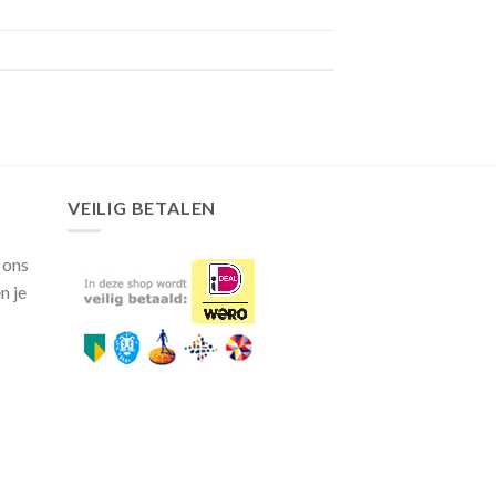
VEILIG BETALEN
 ons
n je