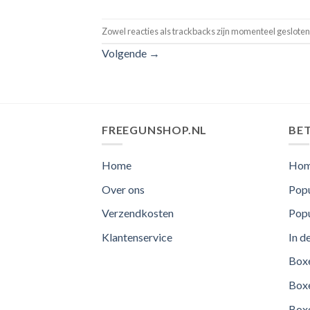
Zowel reacties als trackbacks zijn momenteel gesloten
Volgende
→
FREEGUNSHOP.NL
BET
Home
Ho
Over ons
Popu
Verzendkosten
Popu
Klantenservice
In d
Boxe
Boxe
Boxe