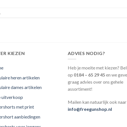
.
ER KIEZEN
ADVIES NODIG?
me
Heb je moeite met kiezen? Bel
op
0184 – 65 29 45
en we geve
laire heren artikelen
graag advies over ons gehele
laire dames artikelen
assortiment!
e uitverkoop
Mailen kan natuurlijk ook naar
rshorts met print
info@freegunshop.nl
rshort aanbiedingen
rshorts voor jongens