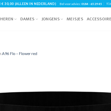
Kl
€ 30,00 (ALLEEN IN NEDERLAND)
Bel voor advies:
0184 - 65 29 45
HEREN
DAMES
JONGENS
MEISJES
ACCESSOIR
n
A96 Flo – Flower red