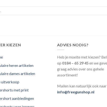
.
ER KIEZEN
ADVIES NODIG?
me
Heb je moeite met kiezen? Bel
op
0184 – 65 29 45
en we geve
laire heren artikelen
graag advies over ons gehele
laire dames artikelen
assortiment!
e uitverkoop
Mailen kan natuurlijk ook naar
rshorts met print
info@freegunshop.nl
rshort aanbiedingen
rshorts voor jongens