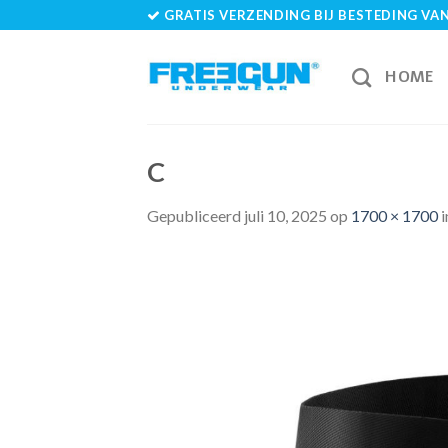
Skip
GRATIS VERZENDING BIJ BESTEDING VAN 
to
content
HOME
C
Gepubliceerd
juli 10, 2025
op
1700 × 1700
i