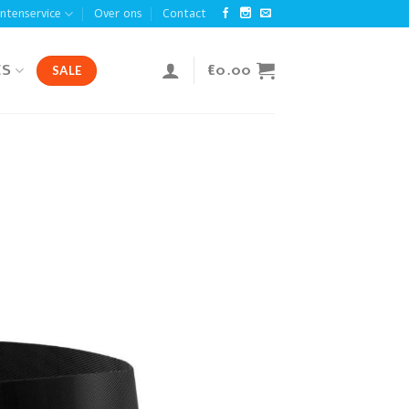
antenservice
Over ons
Contact
ES
€
0.00
SALE