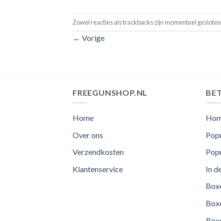
Zowel reacties als trackbacks zijn momenteel gesloten
←
Vorige
FREEGUNSHOP.NL
BET
Home
Ho
Over ons
Popu
Verzendkosten
Popu
Klantenservice
In d
Boxe
Boxe
Boxe