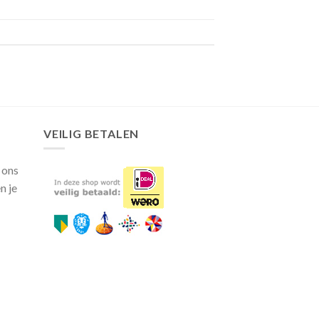
VEILIG BETALEN
 ons
n je