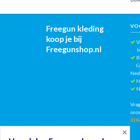
VO
Freegun kleding
koop je bij
Va
Freegunshop.nl
best
Bi
GRAT
Ned
H
Ni
Vrag
onze
018
×